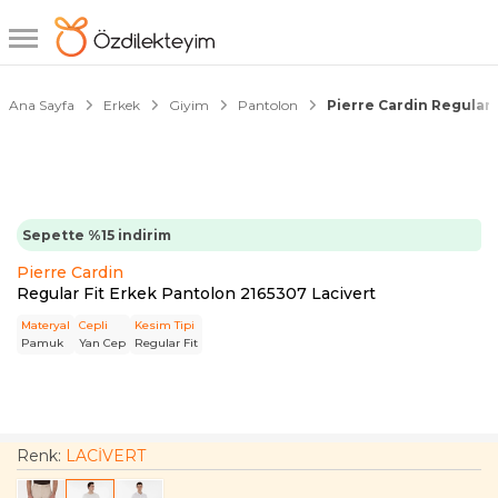
1/4
Ana Sayfa
Erkek
Giyim
Pantolon
Pierre Cardin Regular 
Sepette %15 indirim
Pierre Cardin
Regular Fit Erkek Pantolon 2165307 Lacivert
Materyal
Cepli
Kesim Tipi
Pamuk
Yan Cep
Regular Fit
Renk:
LACİVERT