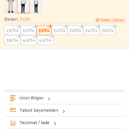
Beden
:
31/34
Beden Tablosu
29/34
30/34
31/34
32/34
33/34
34/34
36/34
38/34
40/34
42/34
Ürün Bilgisi
Taksit Seçenekleri
Teslimat / İade