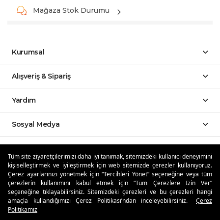
Mağaza Stok Durumu
Kurumsal
Alışveriş & Sipariş
Yardım
Sosyal Medya
Mobil Uygulamalar
Tüm site ziyaretçilerimizi daha iyi tanımak, sitemizdeki kullanıcı deneyimini
kişiselleştirmek ve iyileştirmek için web sitemizde çerezler kullanıyoruz.
Özdilekteyim'de Taksit Avantajları
Çerez ayarlarınızı yönetmek için “Tercihleri Yönet” seçeneğine veya tüm
çerezlerin kullanımını kabul etmek için “Tüm Çerezlere İzin Ver”
seçeneğine tıklayabilirsiniz. Sitemizdeki çerezleri ve bu çerezleri hangi
amaçla kullandığımızı Çerez Politikası’ndan inceleyebilirsiniz.
Çerez
Politikamız
Güvenli Alışveriş