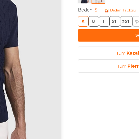
Beden
:
S
Beden Tablosu
S
M
L
XL
2XL
3
S
Tüm
Kazak
Tüm
Pier