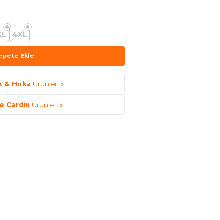
XL
4XL
epete Ekle
 & Hırka
Ürünleri »
re Cardin
Ürünleri »