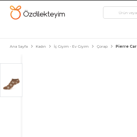
Ana Sayfa
Kadın
İç Giyim - Ev Giyim
Çorap
Pierre Ca