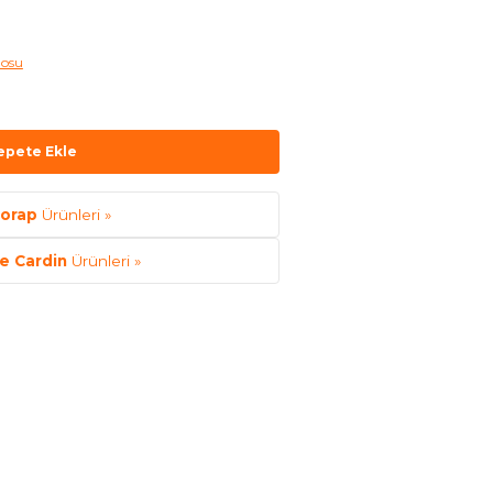
losu
epete Ekle
orap
Ürünleri »
re Cardin
Ürünleri »