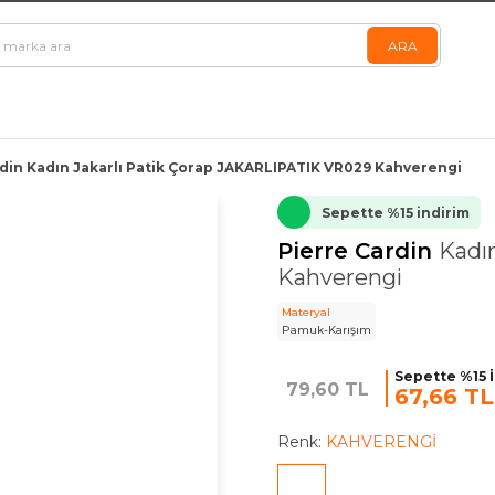
rdin Kadın Jakarlı Patik Çorap JAKARLIPATIK VR029 Kahverengi
Sepette %15 indirim
Pierre Cardin
Kadı
Kahverengi
Materyal
Pamuk-Karışım
Sepette %15 
79,60 TL
67,66 TL
Renk:
KAHVERENGİ