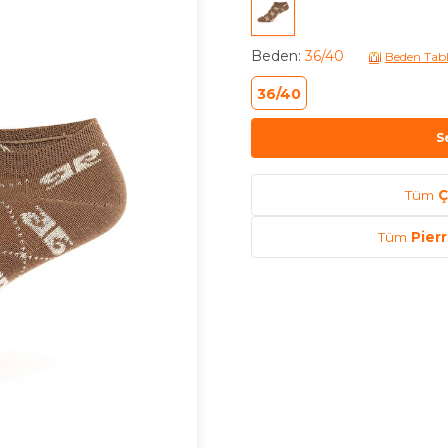
Beden
:
36/40
Beden Tab
36/40
S
Tüm
Ç
Tüm
Pier