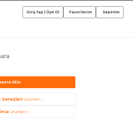
Giriş Yap
|
Üye Ol
Favorilerim
Sepetim
ara
epete Ekle
 Gereçleri
Ürünleri »
Orca
Ürünleri »