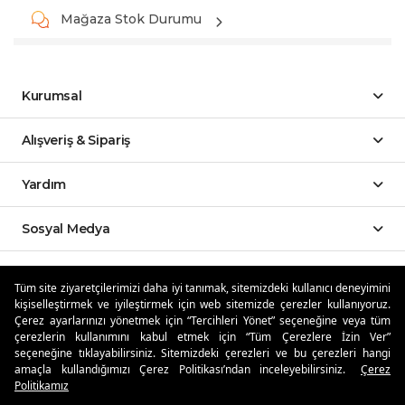
Mağaza Stok Durumu
Kurumsal
Alışveriş & Sipariş
Yardım
Sosyal Medya
Mobil Uygulamalar
Tüm site ziyaretçilerimizi daha iyi tanımak, sitemizdeki kullanıcı deneyimini
kişiselleştirmek ve iyileştirmek için web sitemizde çerezler kullanıyoruz.
Özdilekteyim'de Taksit Avantajları
Çerez ayarlarınızı yönetmek için “Tercihleri Yönet” seçeneğine veya tüm
çerezlerin kullanımını kabul etmek için “Tüm Çerezlere İzin Ver”
seçeneğine tıklayabilirsiniz. Sitemizdeki çerezleri ve bu çerezleri hangi
amaçla kullandığımızı Çerez Politikası’ndan inceleyebilirsiniz.
Çerez
Politikamız
Güvenli Alışveriş