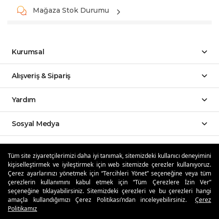
Mağaza Stok Durumu
Kurumsal
Alışveriş & Sipariş
Yardım
Sosyal Medya
Mobil Uygulamalar
Tüm site ziyaretçilerimizi daha iyi tanımak, sitemizdeki kullanıcı deneyimini
kişiselleştirmek ve iyileştirmek için web sitemizde çerezler kullanıyoruz.
Özdilekteyim'de Taksit Avantajları
Çerez ayarlarınızı yönetmek için “Tercihleri Yönet” seçeneğine veya tüm
çerezlerin kullanımını kabul etmek için “Tüm Çerezlere İzin Ver”
seçeneğine tıklayabilirsiniz. Sitemizdeki çerezleri ve bu çerezleri hangi
amaçla kullandığımızı Çerez Politikası’ndan inceleyebilirsiniz.
Çerez
Politikamız
Güvenli Alışveriş