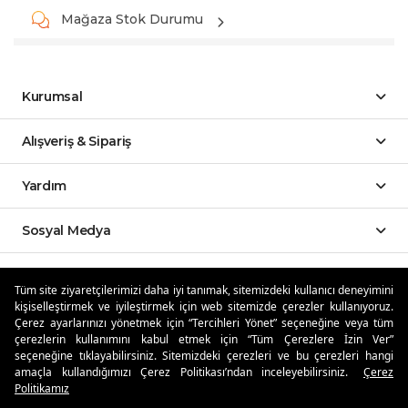
Mağaza Stok Durumu
Kurumsal
Alışveriş & Sipariş
Yardım
Sosyal Medya
Mobil Uygulamalar
Tüm site ziyaretçilerimizi daha iyi tanımak, sitemizdeki kullanıcı deneyimini
kişiselleştirmek ve iyileştirmek için web sitemizde çerezler kullanıyoruz.
Özdilekteyim'de Taksit Avantajları
Çerez ayarlarınızı yönetmek için “Tercihleri Yönet” seçeneğine veya tüm
çerezlerin kullanımını kabul etmek için “Tüm Çerezlere İzin Ver”
seçeneğine tıklayabilirsiniz. Sitemizdeki çerezleri ve bu çerezleri hangi
amaçla kullandığımızı Çerez Politikası’ndan inceleyebilirsiniz.
Çerez
Politikamız
Güvenli Alışveriş