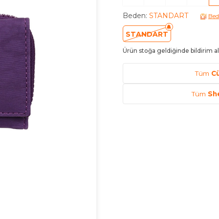
Beden
:
STANDART
Bed
STANDART
Ürün stoğa geldiğinde bildirim al
Tüm
C
Tüm
Sh