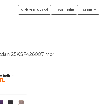
Giriş Yap
|
Üye Ol
Favorilerim
Sepetim
zdan 25KSF426007 Mor
0 İndirim
TL