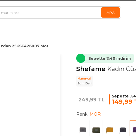
üzdan 25KSF426007 Mor
Sepette %40 indirim
Shefame
Kadın Cü
Materyal
Suni Deri
Sepette %4
249,99 TL
149,99 
Renk:
MOR