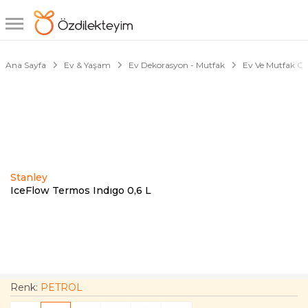
1/2
Ana Sayfa
Ev & Yaşam
Ev Dekorasyon - Mutfak
Ev Ve Mutfak Ger
Stanley
IceFlow Termos Indıgo 0,6 L
Renk:
PETROL