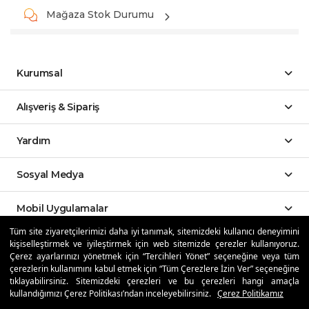
Mağaza Stok Durumu
Kurumsal
Alışveriş & Sipariş
Yardım
Sosyal Medya
Mobil Uygulamalar
Tüm site ziyaretçilerimizi daha iyi tanımak, sitemizdeki kullanıcı deneyimini
kişiselleştirmek ve iyileştirmek için web sitemizde çerezler kullanıyoruz.
Özdilekteyim'de Taksit Avantajları
Çerez ayarlarınızı yönetmek için “Tercihleri Yönet” seçeneğine veya tüm
çerezlerin kullanımını kabul etmek için “Tüm Çerezlere İzin Ver” seçeneğine
tıklayabilirsiniz. Sitemizdeki çerezleri ve bu çerezleri hangi amaçla
kullandığımızı Çerez Politikası’ndan inceleyebilirsiniz.
Çerez Politikamız
Güvenli Alışveriş