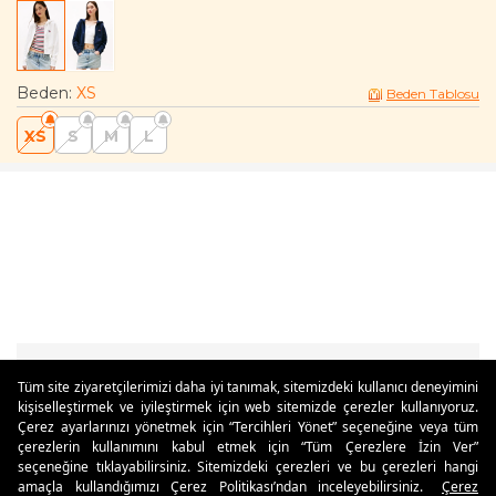
Beden
:
XS
Beden Tablosu
XS
S
M
L
Tüm site ziyaretçilerimizi daha iyi tanımak, sitemizdeki kullanıcı deneyimini
kişiselleştirmek ve iyileştirmek için web sitemizde çerezler kullanıyoruz.
Özdilekteyim'de Taksit Avantajları
Çerez ayarlarınızı yönetmek için “Tercihleri Yönet” seçeneğine veya tüm
çerezlerin kullanımını kabul etmek için “Tüm Çerezlere İzin Ver”
seçeneğine tıklayabilirsiniz. Sitemizdeki çerezleri ve bu çerezleri hangi
amaçla kullandığımızı Çerez Politikası’ndan inceleyebilirsiniz.
Çerez