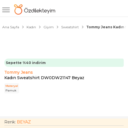
1/4
Ana Sayfa
Kadın
Giyim
Sweatshirt
Tommy Jeans Kadın 
Sepette %40 indirim
Tommy Jeans
Kadın Sweatshirt DW0DW21147 Beyaz
Materyal
Pamuk
Renk:
BEYAZ