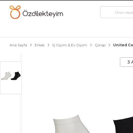
Ana Sayfa
Erkek
İç Giyim & Ev Giyim
Çorap
United Co
3 