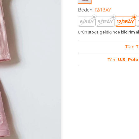
Beden
:
12/18AY
6/9AY
9/12AY
12/18AY
Ürün stoğa geldiğinde bildirim al
Tüm
T
Tüm
U.S. Pol