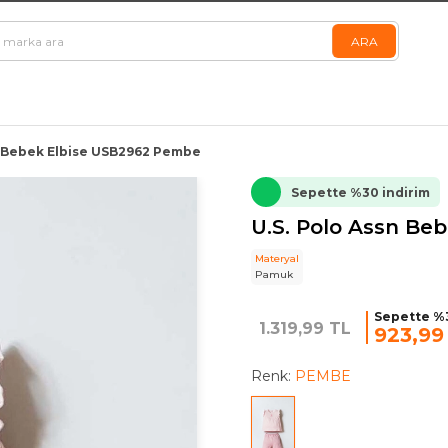
k Bebek Elbise USB2962 Pembe
Sepette %30 indirim
U.S. Polo Assn Be
Materyal
Pamuk
Sepette %3
1.319,99 TL
923,99
Renk:
PEMBE