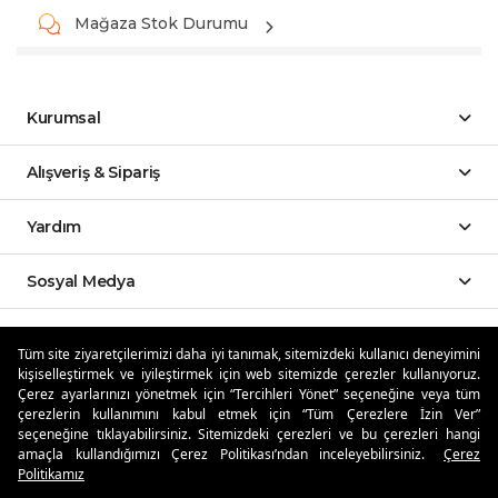
Mağaza Stok Durumu
Kurumsal
Alışveriş & Sipariş
Yardım
Sosyal Medya
Mobil Uygulamalar
Tüm site ziyaretçilerimizi daha iyi tanımak, sitemizdeki kullanıcı deneyimini
kişiselleştirmek ve iyileştirmek için web sitemizde çerezler kullanıyoruz.
Özdilekteyim'de Taksit Avantajları
Çerez ayarlarınızı yönetmek için “Tercihleri Yönet” seçeneğine veya tüm
çerezlerin kullanımını kabul etmek için “Tüm Çerezlere İzin Ver”
seçeneğine tıklayabilirsiniz. Sitemizdeki çerezleri ve bu çerezleri hangi
amaçla kullandığımızı Çerez Politikası’ndan inceleyebilirsiniz.
Çerez
Politikamız
Güvenli Alışveriş