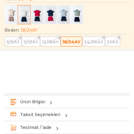
Beden
:
18/24AY
6/9AY
9/12AY
12/18AY
18/24AY
24/36AY
3YAS
Ürün Bilgisi
Taksit Seçenekleri
Teslimat / İade