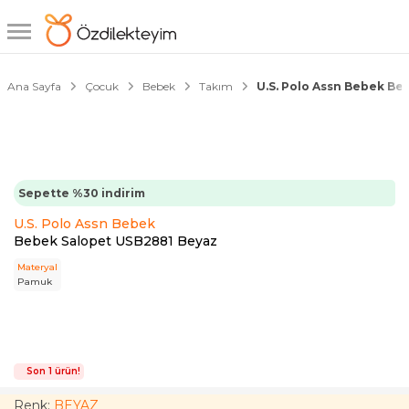
1/5
Ana Sayfa
Çocuk
Bebek
Takım
U.S. Polo Assn Bebek B
Sepette %30 indirim
U.S. Polo Assn Bebek
Bebek Salopet USB2881 Beyaz
Materyal
Pamuk
Son 1 ürün!
Renk:
BEYAZ