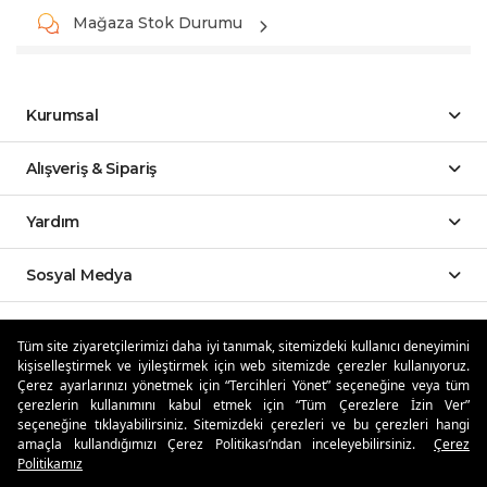
Mağaza Stok Durumu
Kurumsal
Alışveriş & Sipariş
Yardım
Sosyal Medya
Mobil Uygulamalar
Tüm site ziyaretçilerimizi daha iyi tanımak, sitemizdeki kullanıcı deneyimini
kişiselleştirmek ve iyileştirmek için web sitemizde çerezler kullanıyoruz.
Özdilekteyim'de Taksit Avantajları
Çerez ayarlarınızı yönetmek için “Tercihleri Yönet” seçeneğine veya tüm
çerezlerin kullanımını kabul etmek için “Tüm Çerezlere İzin Ver”
seçeneğine tıklayabilirsiniz. Sitemizdeki çerezleri ve bu çerezleri hangi
amaçla kullandığımızı Çerez Politikası’ndan inceleyebilirsiniz.
Çerez
Politikamız
Güvenli Alışveriş