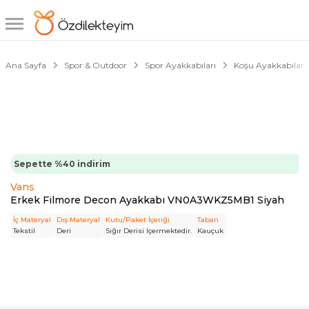
1/6
Ana Sayfa
Spor & Outdoor
Spor Ayakkabıları
Koşu Ayakkabıları
Sepette %40 indirim
Vans
Erkek Filmore Decon Ayakkabı VN0A3WKZ5MB1 Siyah
İç Materyal
Dış Materyal
Kutu/Paket İçeriği
Taban
Tekstil
Deri
Sığır Derisi Içermektedir.
Kauçuk