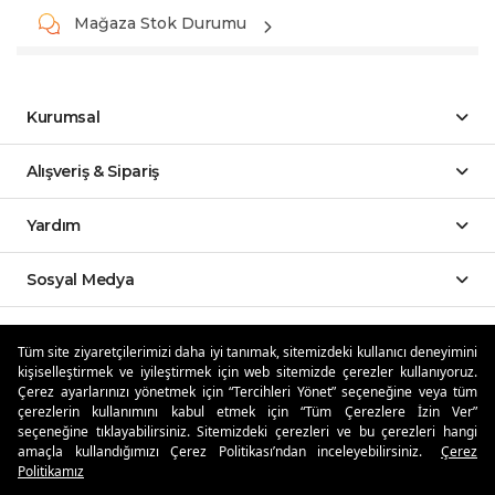
Mağaza Stok Durumu
Kurumsal
Alışveriş & Sipariş
Yardım
Sosyal Medya
Mobil Uygulamalar
Tüm site ziyaretçilerimizi daha iyi tanımak, sitemizdeki kullanıcı deneyimini
kişiselleştirmek ve iyileştirmek için web sitemizde çerezler kullanıyoruz.
Özdilekteyim'de Taksit Avantajları
Çerez ayarlarınızı yönetmek için “Tercihleri Yönet” seçeneğine veya tüm
çerezlerin kullanımını kabul etmek için “Tüm Çerezlere İzin Ver”
seçeneğine tıklayabilirsiniz. Sitemizdeki çerezleri ve bu çerezleri hangi
amaçla kullandığımızı Çerez Politikası’ndan inceleyebilirsiniz.
Çerez
Politikamız
Güvenli Alışveriş