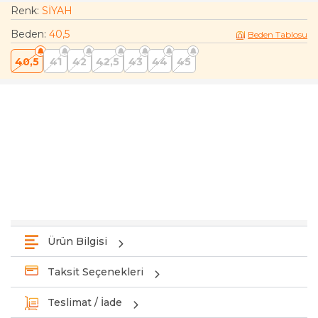
Renk:
SİYAH
Beden
:
40,5
Beden Tablosu
40,5
41
42
42,5
43
44
45
Ürün Bilgisi
Taksit Seçenekleri
Teslimat / İade