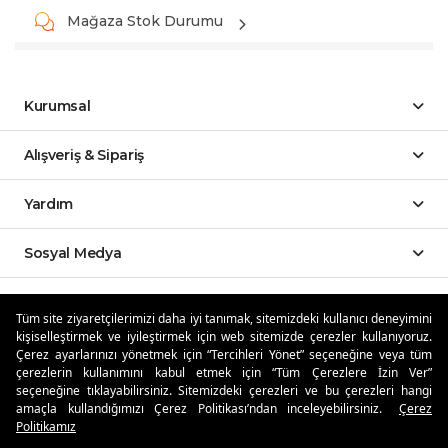
Mağaza Stok Durumu
Kurumsal
Alışveriş & Sipariş
Yardım
Sosyal Medya
Mobil Uygulamalar
Tüm site ziyaretçilerimizi daha iyi tanımak, sitemizdeki kullanıcı deneyimini
kişiselleştirmek ve iyileştirmek için web sitemizde çerezler kullanıyoruz.
Özdilekteyim'de Taksit Avantajları
Çerez ayarlarınızı yönetmek için “Tercihleri Yönet” seçeneğine veya tüm
çerezlerin kullanımını kabul etmek için “Tüm Çerezlere İzin Ver”
seçeneğine tıklayabilirsiniz. Sitemizdeki çerezleri ve bu çerezleri hangi
amaçla kullandığımızı Çerez Politikası’ndan inceleyebilirsiniz.
Çerez
Politikamız
Güvenli Alışveriş