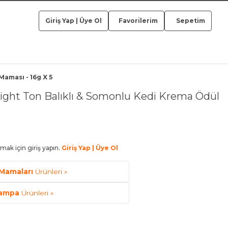
Giriş Yap
|
Üye Ol
Favorilerim
Sepetim
aması - 16g X 5
ght Ton Balıklı & Somonlu Kedi Krema Ödül
mak için giriş yapın.
Giriş Yap | Üye Ol
Mamaları
Ürünleri »
ampa
Ürünleri »