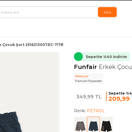
k Çocuk Şort 2516213007.EC-7178
Sepette %40 indirim
Funfair
Erkek Çocu
Materyal
Pamuk-Polyester
Sepette %4
349,99 TL
209,99
Renk:
PETROL