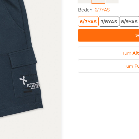
Beden
:
6/7YAS
6/7YAS
7/8YAS
8/9YAS
S
Tüm
Al
Tüm
F