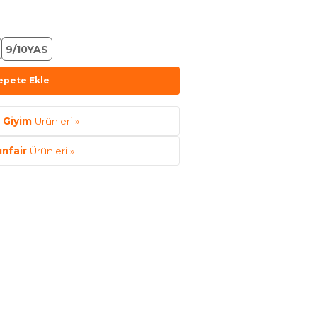
9/10YAS
epete Ekle
t Giyim
Ürünleri »
unfair
Ürünleri »