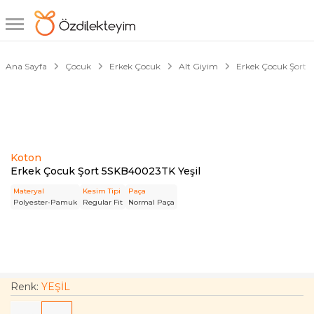
1/4
Ana Sayfa
Çocuk
Erkek Çocuk
Alt Giyim
Erkek Çocuk Şort
Koton
Erkek Çocuk Şort 5SKB40023TK Yeşil
Materyal
Kesim Tipi
Paça
Polyester-Pamuk
Regular Fit
Normal Paça
Renk:
YEŞİL