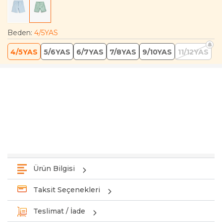
Beden
:
4/5YAS
4/5YAS
5/6YAS
6/7YAS
7/8YAS
9/10YAS
11/12YAS
Ürün Bilgisi
Taksit Seçenekleri
Teslimat / İade