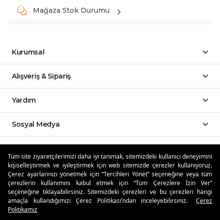
Mağaza Stok Durumu
Kurumsal
Alışveriş & Sipariş
Yardım
Sosyal Medya
Mobil Uygulamalar
Tüm site ziyaretçilerimizi daha iyi tanımak, sitemizdeki kullanıcı deneyimini
kişiselleştirmek ve iyileştirmek için web sitemizde çerezler kullanıyoruz.
Özdilekteyim'de Taksit Avantajları
Çerez ayarlarınızı yönetmek için “Tercihleri Yönet” seçeneğine veya tüm
çerezlerin kullanımını kabul etmek için “Tüm Çerezlere İzin Ver”
seçeneğine tıklayabilirsiniz. Sitemizdeki çerezleri ve bu çerezleri hangi
amaçla kullandığımızı Çerez Politikası’ndan inceleyebilirsiniz.
Çerez
Politikamız
Güvenli Alışveriş