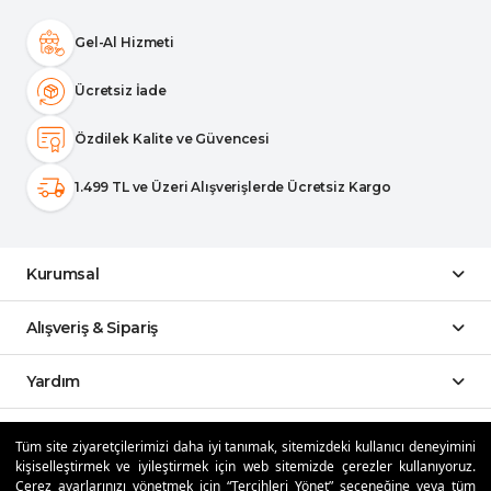
Gel-Al Hizmeti
Ücretsiz İade
Özdilek Kalite ve Güvencesi
1.499 TL ve Üzeri Alışverişlerde Ücretsiz Kargo
Kurumsal
Alışveriş & Sipariş
Yardım
Sosyal Medya
Tüm site ziyaretçilerimizi daha iyi tanımak, sitemizdeki kullanıcı deneyimini
kişiselleştirmek ve iyileştirmek için web sitemizde çerezler kullanıyoruz.
Çerez ayarlarınızı yönetmek için “Tercihleri Yönet” seçeneğine veya tüm
Mobil Uygulamalar