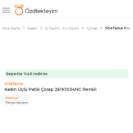
1/4
Ana Sayfa
Kadın
İç Giyim - Ev Giyim
Çorap
Shefame Kadı
Sepette %40 indirim
Shefame
Kadın Üçlü Patik Çorap 261K1034NC Renkli
Materyal
Penye-Karışım