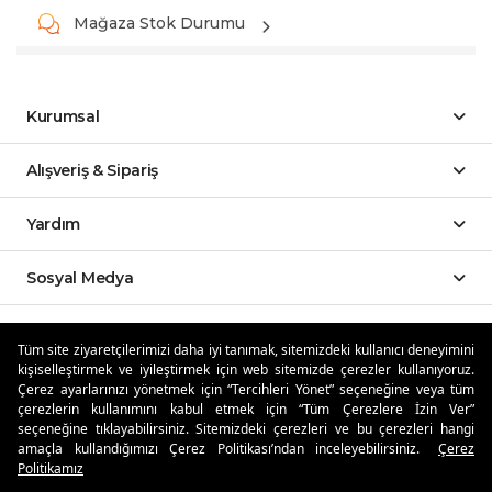
Mağaza Stok Durumu
Kurumsal
Alışveriş & Sipariş
Yardım
Sosyal Medya
Mobil Uygulamalar
Tüm site ziyaretçilerimizi daha iyi tanımak, sitemizdeki kullanıcı deneyimini
kişiselleştirmek ve iyileştirmek için web sitemizde çerezler kullanıyoruz.
Özdilekteyim'de Taksit Avantajları
Çerez ayarlarınızı yönetmek için “Tercihleri Yönet” seçeneğine veya tüm
çerezlerin kullanımını kabul etmek için “Tüm Çerezlere İzin Ver”
seçeneğine tıklayabilirsiniz. Sitemizdeki çerezleri ve bu çerezleri hangi
amaçla kullandığımızı Çerez Politikası’ndan inceleyebilirsiniz.
Çerez
Politikamız
Güvenli Alışveriş